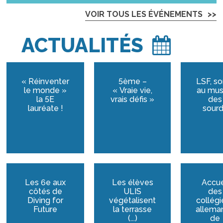
VOIR TOUS LES ÉVÉNEMENTS
ACTUALITÉS
« Réinventer
5ème –
LSF, so
le monde »
« Vraie vie,
au mu
la 5E
vrais défis »
des
lauréate !
sour
Les 6e aux
Les élèves
Accue
côtés de
ULIS
des
Diving for
végétalisent
collégi
Future
la terrasse
allema
(...)
de