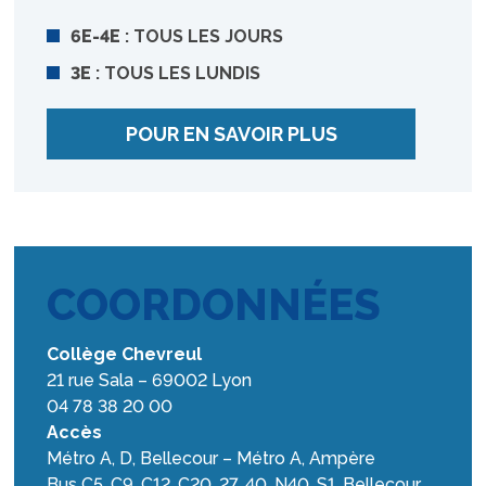
6E-4E
: TOUS LES JOURS
3E
: TOUS LES LUNDIS
POUR EN SAVOIR PLUS
COORDONNÉES
Collège Chevreul
21 rue Sala – 69002 Lyon
04 78 38 20 00
Accès
Métro A, D, Bellecour – Métro A, Ampère
Bus C5, C9, C12, C20, 27, 40, N40, S1, Bellecour