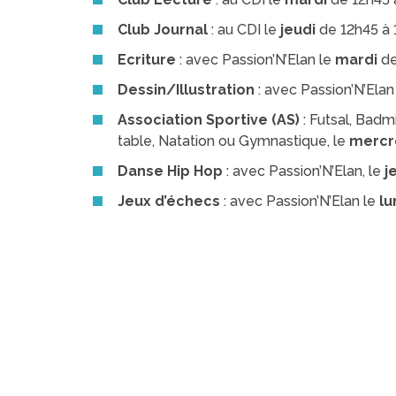
Club Journal
: au CDI le
jeudi
de 12h45 à 
Ecriture
: avec Passion’N’Elan le
mardi
de
Dessin/Illustration
: avec Passion’N’Elan
Association Sportive (AS)
: Futsal, Badm
table, Natation ou Gymnastique, le
mercr
Danse Hip Hop
: avec Passion’N’Elan, le
j
Jeux d’échecs
: avec Passion’N’Elan le
lu