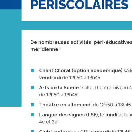
PÉRISCOLAIRES
De nombreuses activités péri-éducatives
méridienne
:
Chant Choral (option académique)
sall
vendredi
de 12h50 à 13h45
Arts de la Scène
: salle Théâtre, niveau 
de 12h50 à 13h45
Théâtre en allemand,
de 12h50 à 13h45 
Langue des signes (LSF),
le
lundi
et le
4e et 3e
Club Lecture
: au CDI le
mardi
de 12h45 