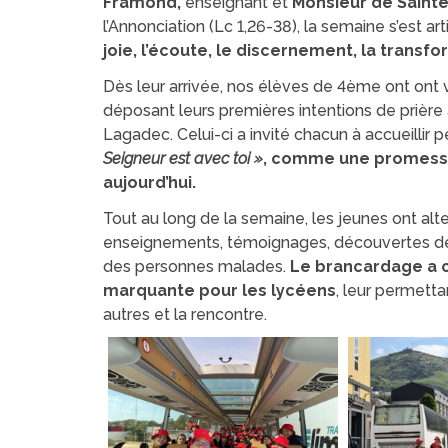
Framond,
enseignant et
Monsieur
de Sainte
l’Annonciation (Lc 1,26-38), la semaine s’est ar
joie, l’écoute, le discernement, la transfo
Dès leur arrivée, nos élèves de 4ème ont ont 
déposant leurs premières intentions de prière 
Lagadec. Celui-ci a invité chacun à accueillir 
Seigneur est avec toi »
, comme une promesse
aujourd’hui.
Tout au long de la semaine, les jeunes ont alt
enseignements, témoignages, découvertes de l
des personnes malades.
Le brancardage a c
marquante pour les lycéens
, leur permetta
autres et la rencontre.