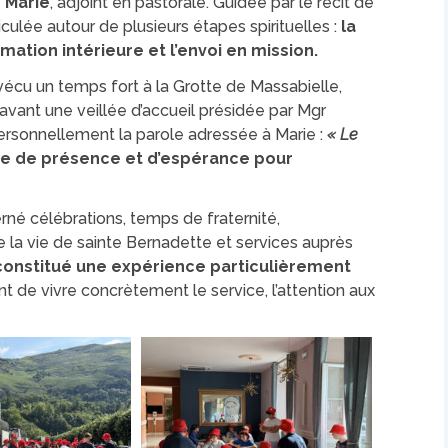
 Marie
, adjoint en pastorale. Guidée par le récit de
ticulée autour de plusieurs étapes spirituelles :
la
rmation intérieure et l’envoi en mission.
vécu un temps fort à la Grotte de Massabielle,
avant une veillée d’accueil présidée par Mgr
personnellement la parole adressée à Marie :
« Le
 de présence et d’espérance pour
erné célébrations, temps de fraternité,
a vie de sainte Bernadette et services auprès
onstitué une expérience particulièrement
nt de vivre concrètement le service, l’attention aux