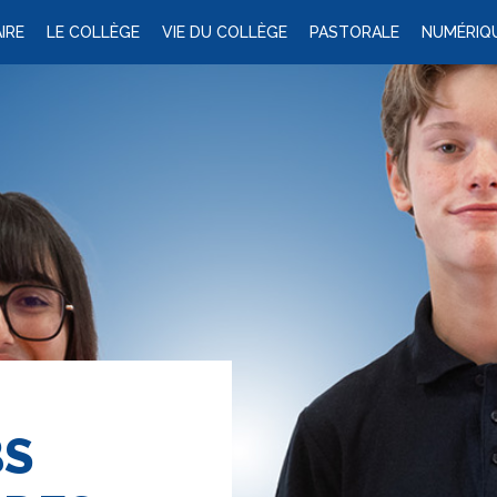
IRE
LE COLLÈGE
VIE DU COLLÈGE
PASTORALE
NUMÉRIQ
BS