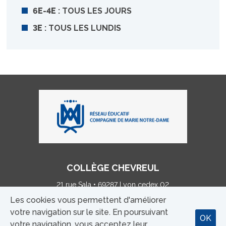
6E-4E
: TOUS LES JOURS
3E
: TOUS LES LUNDIS
COLLÈGE CHEVREUL
21 rue Sala • 69287 Lyon cedex 02
Tél : 04 78 38 20 00 • p.debreyne@chevreullestonnac.fr
Les cookies vous permettent d'améliorer
votre navigation sur le site. En poursuivant
OK
MENTIONS LÉGALES
votre navigation, vous acceptez leur