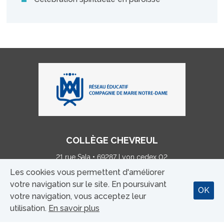
COLLÈGE CHEVREUL
21 rue Sala • 69287 Lyon cedex 02
Tél : 04 78 38 20 00 • p.debreyne@chevreullestonnac.fr
Les cookies vous permettent d'améliorer
votre navigation sur le site. En poursuivant
OK
MENTIONS LÉGALES
votre navigation, vous acceptez leur
utilisation.
En savoir plus