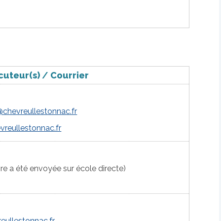
cuteur(s)
/
Courrier
@chevreullestonnac.fr
vreullestonnac.fr
aire a été envoyée sur école directe)
eullestonnac.fr