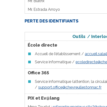
Mr. Blatrix
Mr. Estrada Arroyo
PERTE DES IDENTIFIANTS
Outils
/
Interlo
École directe
Accueil de l’établissement /
accueil.sala
Service informatique /
ecoledirecte@che
Office 365
Service informatique (attention, la circul
/
support.office@chevreullestonnac.fr
PIX et
Ev@lang
Mme Tourtel :
referentnumerique.site2@chevr