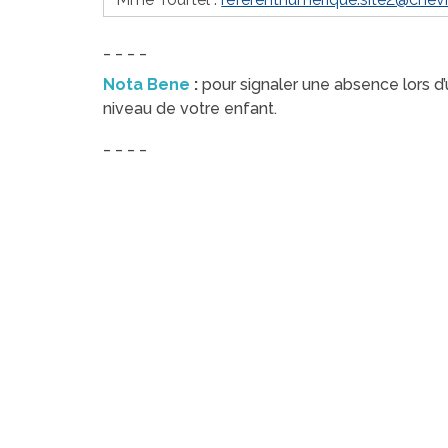
_ _ _ _
Nota Bene
:
p
our signaler une absence lors d’
niveau de votre enfant.
_ _ _ _