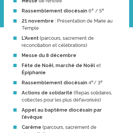
Messe
de rentrée
e
e
Rassemblement diocésain
6
/ 5
21 novembre
: Présentation de Marie au
Temple
L’Avent
(parcours, sacrement de
réconciliation et célébrations)
Messe du 8 décembre
Fête de Noël
,
marché de Noël
et
Épiphanie
e
e
Rassemblement diocésain
4
/ 3
Actions de solidarité
(Repas solidaires,
collectes pour les plus défavorisés)
Appel au baptême diocésain par
l’évêque
Carême
(parcours, sacrement de