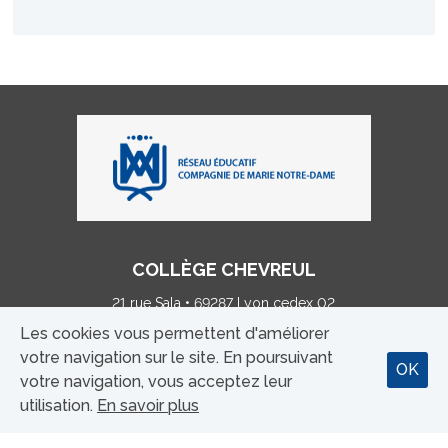
COLLÈGE CHEVREUL
21 rue Sala • 69287 Lyon cedex 02
Tél : 04 78 38 20 00 • p.debreyne@chevreullestonnac.fr
Les cookies vous permettent d'améliorer
votre navigation sur le site. En poursuivant
OK
MENTIONS LÉGALES
votre navigation, vous acceptez leur
utilisation.
En savoir plus