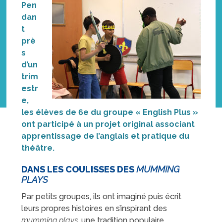
Pen
dan
t
prè
s
d’un
trim
estr
e,
les élèves de 6e du groupe « English Plus »
ont participé à un projet original associant
apprentissage de l’anglais et pratique du
théâtre.
DANS LES COULISSES DES
MUMMING
PLAYS
Par petits groupes, ils ont imaginé puis écrit
leurs propres histoires en s’inspirant des
mumming plays
, une tradition populaire