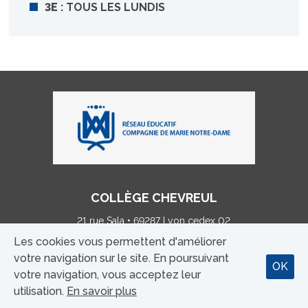
3E
: TOUS LES LUNDIS
COLLÈGE CHEVREUL
21 rue Sala • 69287 Lyon cedex 02
Tél : 04 78 38 20 00 • p.debreyne@chevreullestonnac.fr
Les cookies vous permettent d'améliorer
votre navigation sur le site. En poursuivant
OK
MENTIONS LÉGALES
votre navigation, vous acceptez leur
utilisation.
En savoir plus