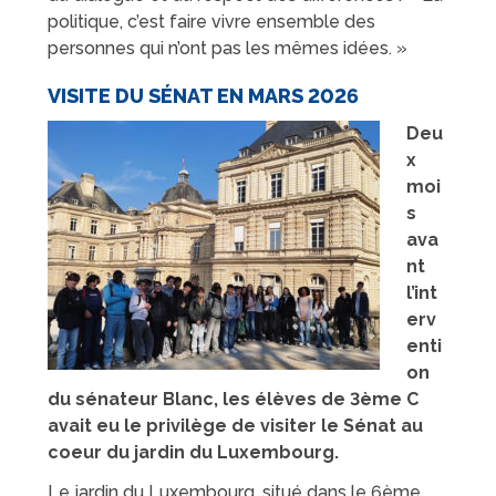
politique, c’est faire vivre ensemble des
personnes qui n’ont pas les mêmes idées. »
VISITE DU SÉNAT EN MARS 2026
Deu
x
moi
s
ava
nt
l’int
erv
enti
on
du sénateur Blanc, les élèves de 3ème C
avait eu le privilège de visiter le Sénat au
coeur du jardin du Luxembourg.
Le jardin du Luxembourg, situé dans le 6ème