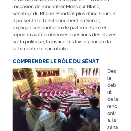
l’occasion de rencontrer Monsieur Blanc,
sénateur du Rhône. Pendant plus d’une heure, il
a présenté le fonctionnement du Sénat,
expliqué son quotidien de parlementaire et
répondu aux nombreuses questions des élèves
sur la politique, la justice, les lois ou encore la
lutte contre le narcotrafic.
COMPRENDRE LE RÔLE DU SÉNAT
Dès
le
déb
ut
de la
renc
ontr
e, le
séna