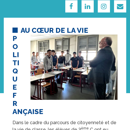
AU CŒUR DE LA VIE
P
O
LI
TI
Q
U
E
F
R
ANÇAISE
Dans le cadre du parcours de citoyenneté et de
ème
la vie de classe, les élèves de 3
C ont eu