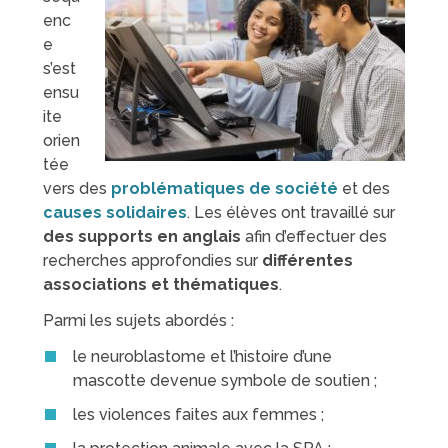
enc
e
s’est
ensu
ite
orien
tée
vers des
problématiques de société
et des
causes solidaires
. Les élèves ont travaillé sur
des supports en anglais
afin d’effectuer des
recherches approfondies sur
différentes
associations et thématiques
.
Parmi les sujets abordés :
le neuroblastome et l’histoire d’une
mascotte devenue symbole de soutien ;
les violences faites aux femmes ;