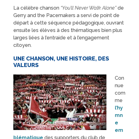
La célèbre chanson
“You’ll Never Walk Alone”
de
Gerry and the Pacemakers a servi de point de
départ à cette séquence pédagogique, ouvrant
ensuite les élèves à des thématiques bien plus
larges liées à l’entraide et à l’engagement
citoyen.
UNE CHANSON, UNE HISTOIRE, DES
VALEURS
Con
nue
com
me
l’hy
mn
e
em
blématique
des supporters du club de