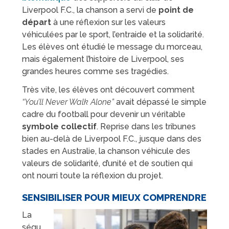
Liverpool F.C., la chanson a servi de
point de
départ
à une réflexion sur les valeurs
véhiculées par le sport, l’entraide et la solidarité.
Les élèves ont étudié le message du morceau,
mais également l’histoire de Liverpool, ses
grandes heures comme ses tragédies.
Très vite, les élèves ont découvert comment
“You’ll Never Walk Alone”
avait dépassé le simple
cadre du football pour devenir un véritable
symbole collectif
. Reprise dans les tribunes
bien au-delà de Liverpool F.C., jusque dans des
stades en Australie, la chanson véhicule des
valeurs de solidarité, d’unité et de soutien qui
ont nourri toute la réflexion du projet.
SENSIBILISER POUR MIEUX COMPRENDRE
La
séqu